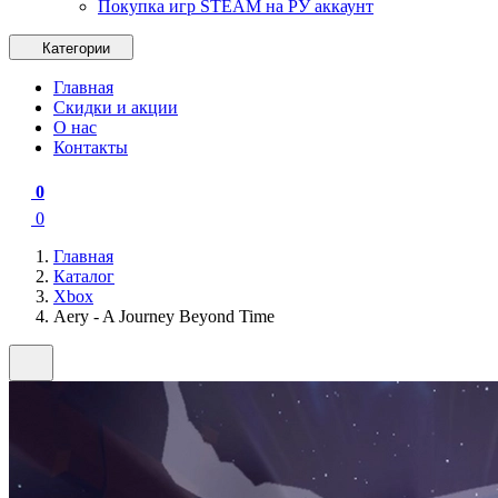
Покупка игр STEAM на РУ аккаунт
Категории
Главная
Скидки и акции
О нас
Контакты
0
0
Главная
Каталог
Xbox
Aery - A Journey Beyond Time