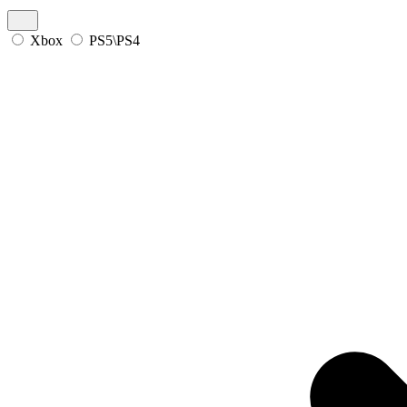
Xbox
PS5\PS4