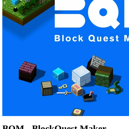
BQM - BlockQuest Maker