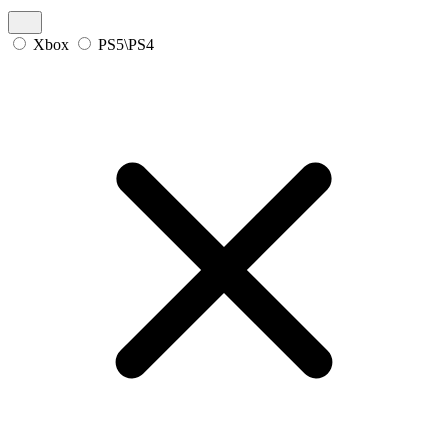
Xbox
PS5\PS4