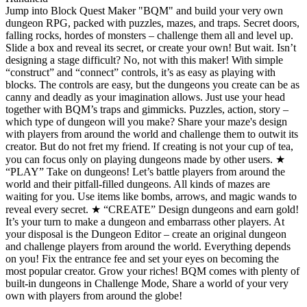
Jump into Block Quest Maker "BQM" and build your very own
dungeon RPG, packed with puzzles, mazes, and traps. Secret doors,
falling rocks, hordes of monsters – challenge them all and level up.
Slide a box and reveal its secret, or create your own! But wait. Isn’t
designing a stage difficult? No, not with this maker! With simple
“construct” and “connect” controls, it’s as easy as playing with
blocks. The controls are easy, but the dungeons you create can be as
canny and deadly as your imagination allows. Just use your head
together with BQM’s traps and gimmicks. Puzzles, action, story –
which type of dungeon will you make? Share your maze's design
with players from around the world and challenge them to outwit its
creator. But do not fret my friend. If creating is not your cup of tea,
you can focus only on playing dungeons made by other users. ★
“PLAY” Take on dungeons! Let’s battle players from around the
world and their pitfall-filled dungeons. All kinds of mazes are
waiting for you. Use items like bombs, arrows, and magic wands to
reveal every secret. ★ “CREATE” Design dungeons and earn gold!
It’s your turn to make a dungeon and embarrass other players. At
your disposal is the Dungeon Editor – create an original dungeon
and challenge players from around the world. Everything depends
on you! Fix the entrance fee and set your eyes on becoming the
most popular creator. Grow your riches! BQM comes with plenty of
built-in dungeons in Challenge Mode, Share a world of your very
own with players from around the globe!