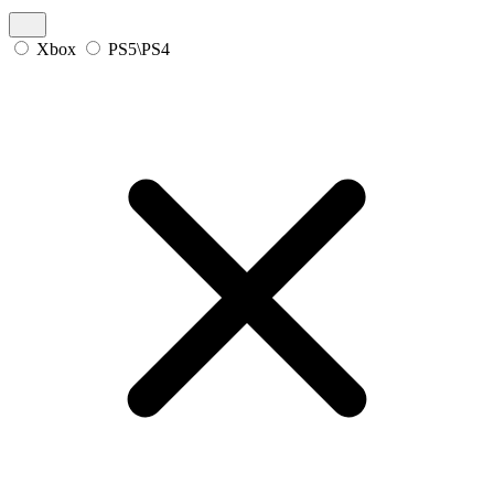
Xbox
PS5\PS4