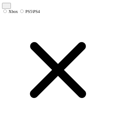
Xbox
PS5\PS4