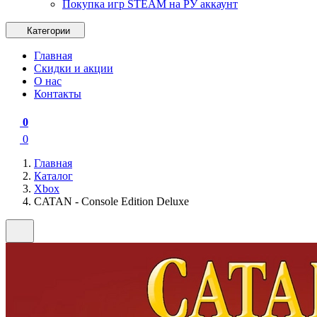
Покупка игр STEAM на РУ аккаунт
Категории
Главная
Скидки и акции
О нас
Контакты
0
0
Главная
Каталог
Xbox
CATAN - Console Edition Deluxe