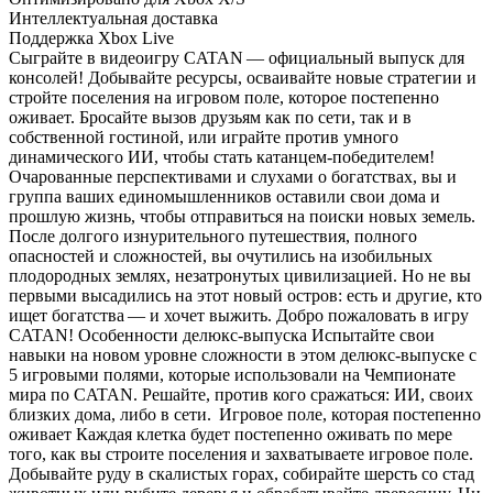
Интеллектуальная доставка
Поддержка Xbox Live
Сыграйте в видеоигру CATAN — официальный выпуск для
консолей! Добывайте ресурсы, осваивайте новые стратегии и
стройте поселения на игровом поле, которое постепенно
оживает. Бросайте вызов друзьям как по сети, так и в
собственной гостиной, или играйте против умного
динамического ИИ, чтобы стать катанцем-победителем!
Очарованные перспективами и слухами о богатствах, вы и
группа ваших единомышленников оставили свои дома и
прошлую жизнь, чтобы отправиться на поиски новых земель.
После долгого изнурительного путешествия, полного
опасностей и сложностей, вы очутились на изобильных
плодородных землях, незатронутых цивилизацией. Но не вы
первыми высадились на этот новый остров: есть и другие, кто
ищет богатства — и хочет выжить. Добро пожаловать в игру
CATAN! Особенности делюкс-выпуска Испытайте свои
навыки на новом уровне сложности в этом делюкс-выпуске с
5 игровыми полями, которые использовали на Чемпионате
мира по CATAN. Решайте, против кого сражаться: ИИ, своих
близких дома, либо в сети. Игровое поле, которая постепенно
оживает Каждая клетка будет постепенно оживать по мере
того, как вы строите поселения и захватываете игровое поле.
Добывайте руду в скалистых горах, собирайте шерсть со стад