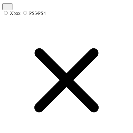
Xbox
PS5\PS4