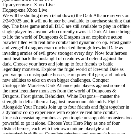
Присутствие в Xbox Live
Поддержка Xbox Live
We will be shutting down (shut down) the Dark Alliance servers on
2/24/2025 and it will no longer be available to purchase starting that
day. The base game and all DLC are still available to play in offline
single player by anyone who currently owns it. Dark Alliance brings
to life the world of Dungeons & Dragons in an explosive action
brawler filled with real-time combat and dynamic co-op. Frost giants
and vengeful dragons roam unchecked through Icewind Dale as
invading armies of evil grow stronger every day. Now four heroes
must beat back the onslaught of creatures and defend against the
dark. Choose your hero and join up to four friends to battle
legendary monsters. Explore the frigid world of Icewind Dale as
you vanquish unstoppable bosses, earn powerful gear, and unlock
new abilities to take on even bigger challenges. Conquer
Unstoppable Monsters Dark Alliance pits players against some of
the most legendary monsters from the world of Dungeons &
Dragons. Frost giants, Beholders, White Dragons—muster the
strength to defeat them all against insurmountable odds. Fight
Alongside Your Friends Join up to four friends and fight together in
a dynamic co-op experience with explosive real-time combat.
Unleash devastating combos as you topple unstoppable monsters too
powerful to go it alone. Choose Your Hero Play as one of four
distinct heroes, each with their own unique playstyle and
customizable abilities. Complete missions and vanquish bosses to