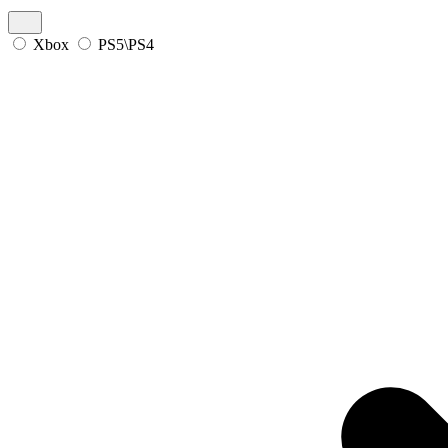
Xbox
PS5\PS4