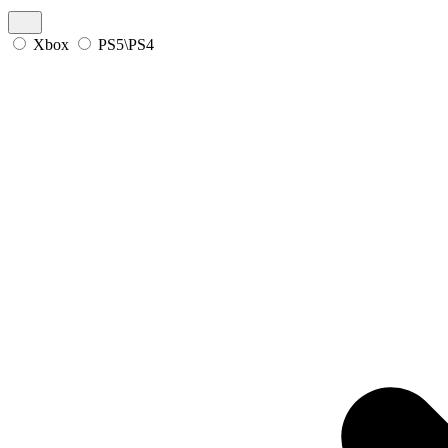
Xbox
PS5\PS4