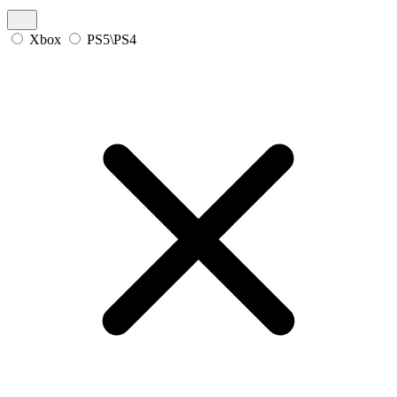
Xbox
PS5\PS4