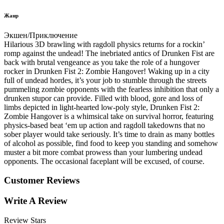
Жанр
Экшен/Приключение
Hilarious 3D brawling with ragdoll physics returns for a rockin’
romp against the undead! The inebriated antics of Drunken Fist are
back with brutal vengeance as you take the role of a hungover
rocker in Drunken Fist 2: Zombie Hangover! Waking up in a city
full of undead hordes, it’s your job to stumble through the streets
pummeling zombie opponents with the fearless inhibition that only a
drunken stupor can provide. Filled with blood, gore and loss of
limbs depicted in light-hearted low-poly style, Drunken Fist 2:
Zombie Hangover is a whimsical take on survival horror, featuring
physics-based beat ‘em up action and ragdoll takedowns that no
sober player would take seriously. It’s time to drain as many bottles
of alcohol as possible, find food to keep you standing and somehow
muster a bit more combat prowess than your lumbering undead
opponents. The occasional faceplant will be excused, of course.
Customer Reviews
Write A Review
Review Stars