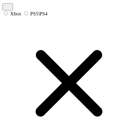
Xbox
PS5\PS4