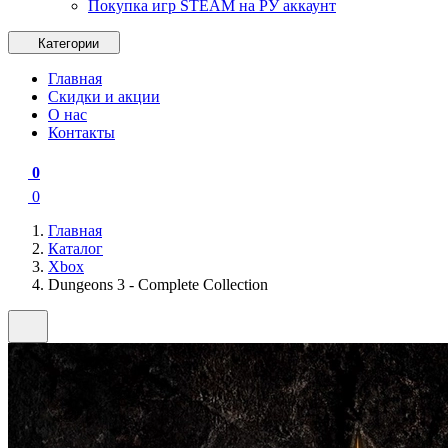
Покупка игр STEAM на РУ аккаунт
Категории
Главная
Скидки и акции
О нас
Контакты
0
0
Главная
Каталог
Xbox
Dungeons 3 - Complete Collection