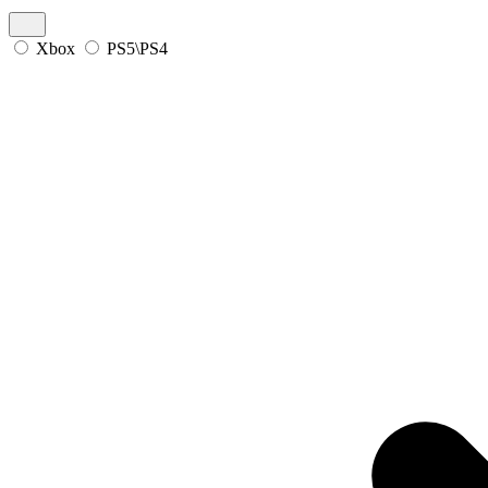
Xbox
PS5\PS4