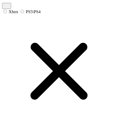
Xbox
PS5\PS4