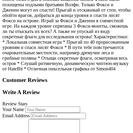
похищены подлыми братьями Волфи. Только Фокси и
Дженни могут их спасти! Прыгай и отскакивай от стен, чтобы
обойти врагов, добраться до конца уровня и спасти лисят
Фокси на острове. Играй за Фокси и Дженни в совместной
игре. На каждом уровне спрятаны 3 Фокси-монеты, сможешь
ли ты отыскать их всех? А также не упускай из виду
секретные флаги для исследования острова! Характеристики:
* Локальная совместная игра * Прыгай по 40 прорисованным
уровням и спаси лисят Фокси * В пути тебе повстречаются
очаровательные местности, например дремучие леса и
грибные поляны * Отыщи секретные флаги, осматривая весь
остров * Слушай ритмичную, динамическую чиптюн-музыку
от HateBit * Отличная пиксельная графика от Simon404
Customer Reviews
Write A Review
Review Stars
Your Name
Email Address