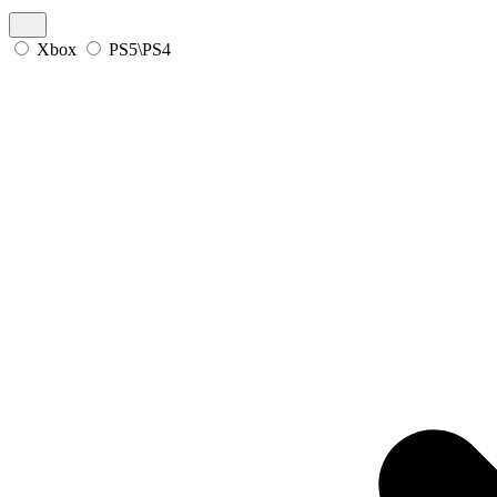
Xbox
PS5\PS4