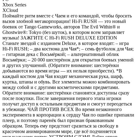
Xbox Series
XCloud
Поймайте ритм вместе с Чаем и его командой, чтобы бросить
вызов злобной мегакорпорации! Hi-Fi RUSH — это новый
боевик от Tango Gameworks, авторов The Evil Within® и
Ghostwire®: Tokyo (без шуток), в котором всем заправляет
музыка! ЗАЖГИТЕ С Hi-Fi RUSH DELUXE EDITION
Станьте звездой с изданием Deluxe, в которое входят: – игра
Hi-Fi RUSH; – два костюма для Чая*; – семь футболок для Чая;
– гитарная дека с Восьмёркой; – альтернативный облик
Восьмёрки; – 20 000 шестерёнок для открытия боевых умений
и других улучшений. (Обратите внимание: шестерёнки
добываются во время игры — их нельзя приобрести). *В
каждый костюм для Чая входят механическая рука, шарф,
куртка, штаны и обувь. Все элементы можно комбинировать
между собой и с другими косметическими предметами.
Обратите внимание: шестерёнки становятся доступны сразу
после покупки. После завершения первого этапа игроки
получат доступ к остальным предметам и смогут переодеться
в убежище. ЧАЙ ПРОТИВ ВСЕХ Во время незаконного
эксперимента в корпорации к сердцу Чая по ошибке припаяли
плеер, и поэтому паренёк был признан бракованным
образцом. Теперь ему предстоит сразиться за свободу в
красочном анимированном мире, где всё подчиняется
музыкальному ритму. УСТРОИМ СЛЭМ! Дайте отпор