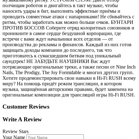
полчищам роботов и двигайтесь в такт музыке, чтобы
наносить удары в бит, выполнять эффектные приёмы и
проводить совместные атаки с напарниками! Не сбивайтесь с
ритма, чтобы заработать как можно больше очков. БУНТАРИ
ПРОТИВ БОССОВ Соберите отряд колоритных союзников и
проникните в самое сердце бездушной корпорации, где
встречи с вами ждут начальники всех отделов — от
производства до рекламы и финансов. Каждый из них готов
защищать доходы компании до последнего, так что
приготовьтесь к сумасшедшим битвам под уникальный
саундтрек! НЕ ЗАБУДЬТЕ НАУШНИКИ Вас ждут
потрясающие оригинальные треки, а также песни от Nine Inch
Nails, The Prodigy, The Joy Formidable и многих других групп.
Хотите продемонстрировать свои навыки в Hi-Fi RUSH всему
миру? На помощь придёт режим трансляции, в котором
музыка, защищённая авторскими правами, будет заменена на
оригинальные композиции для трансляций игры Hi-Fi RUSH.
Customer Reviews
Write A Review
Review Stars
Your Name