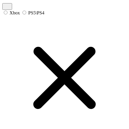
Xbox
PS5\PS4