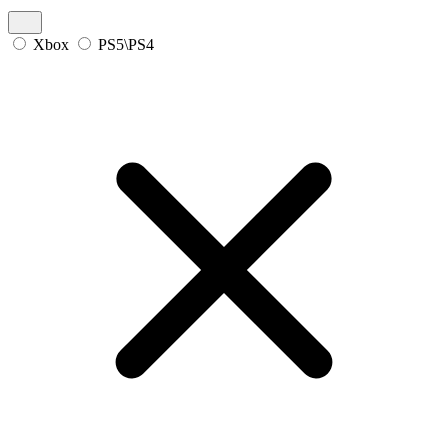
Xbox
PS5\PS4