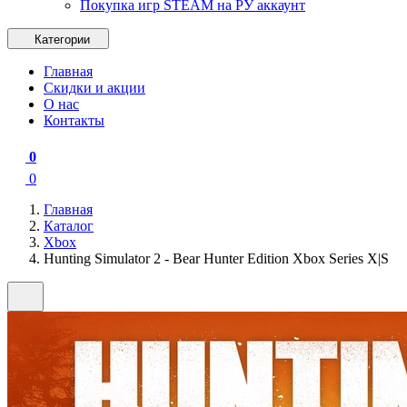
Покупка игр STEAM на РУ аккаунт
Категории
Главная
Скидки и акции
О нас
Контакты
0
0
Главная
Каталог
Xbox
Hunting Simulator 2 - Bear Hunter Edition Xbox Series X|S