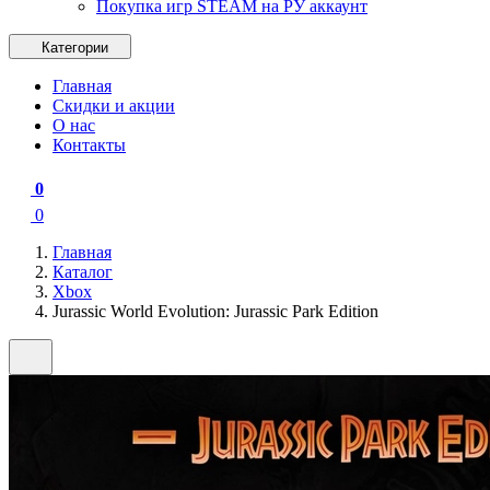
Покупка игр STEAM на РУ аккаунт
Категории
Главная
Скидки и акции
О нас
Контакты
0
0
Главная
Каталог
Xbox
Jurassic World Evolution: Jurassic Park Edition