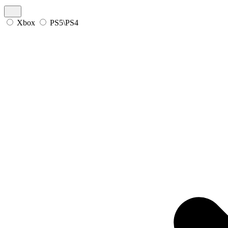
Xbox
PS5\PS4