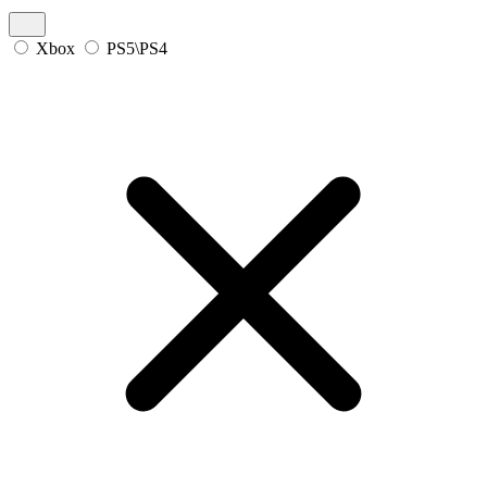
Xbox
PS5\PS4