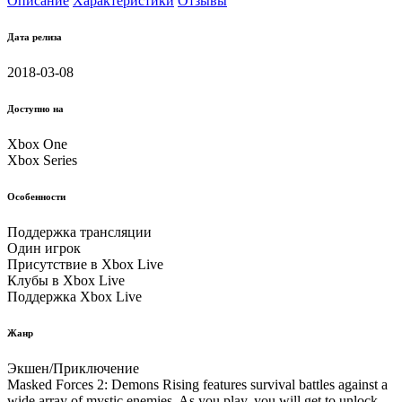
Описание
Характеристики
Отзывы
Дата релиза
2018-03-08
Доступно на
Xbox One
Xbox Series
Особенности
Поддержка трансляции
Один игрок
Присутствие в Xbox Live
Клубы в Xbox Live
Поддержка Xbox Live
Жанр
Экшен/Приключение
Masked Forces 2: Demons Rising features survival battles against a
wide array of mystic enemies. As you play, you will get to unlock