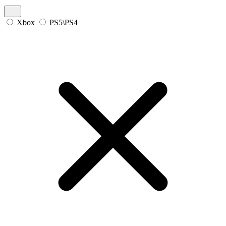
Xbox
PS5\PS4