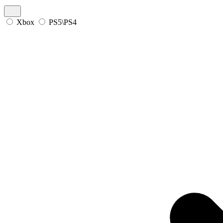
Xbox
PS5\PS4