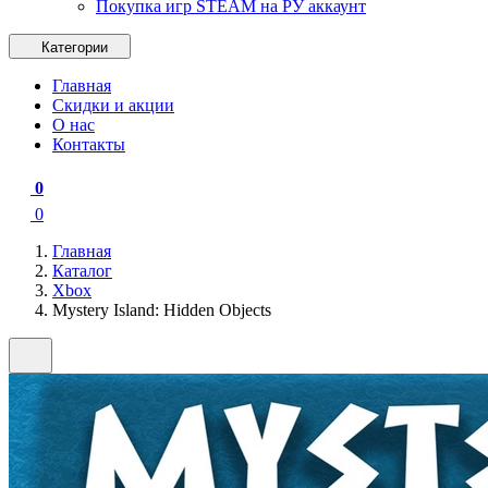
Покупка игр STEAM на РУ аккаунт
Категории
Главная
Скидки и акции
О нас
Контакты
0
0
Главная
Каталог
Xbox
Mystery Island: Hidden Objects