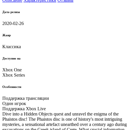
Описание
Характеристики
Отзывы
Дата релиза
2020-02-26
Жанр
Классика
Доступно на
Xbox One
Xbox Series
Особенности
Поддержка трансляции
Один игрок
Поддержка Xbox Live
Dive into a Hidden Objects quest and unravel the enigma of the
Phaistos disc! The Phaistos disc is one of history's most intriguing
mysteries, a sensational artefact unearthed over a century ago during
excavations on the Greek island of Crete. What crucial information