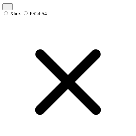
Xbox
PS5\PS4