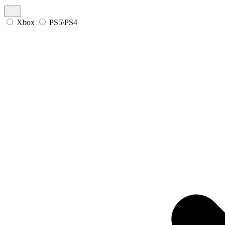
Xbox
PS5\PS4