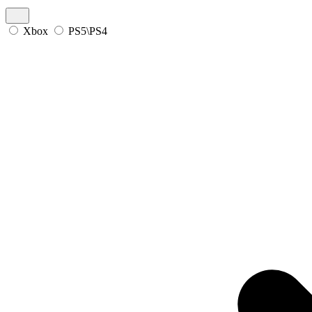
Xbox
PS5\PS4