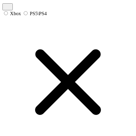
Xbox
PS5\PS4