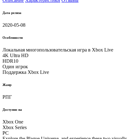
Описание
Характеристики
Отзывы
Дата релиза
2020-05-08
Особенности
Локальная многопользовательская игра в Xbox Live
4K Ultra HD
HDR10
Один игрок
Поддержка Xbox Live
Жанр
РПГ
Доступно на
Xbox One
Xbox Series
PC
Explore the Plague Universe, and experience these two visually