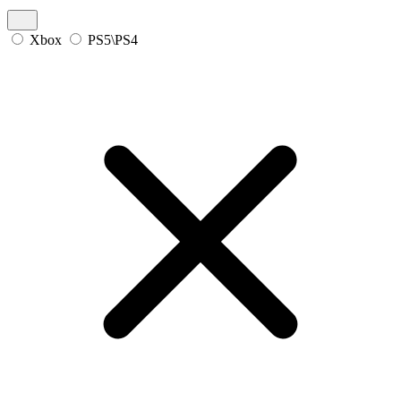
Xbox
PS5\PS4