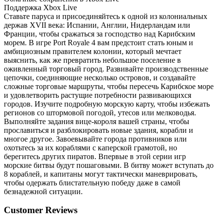
Поддержка Xbox Live
Ставьте паруса и присоединяйтесь к одной из колониальных
держав XVII века: Испании, Англии, Нидерландам или
Франции, чтобы сражаться за господство над Карибским
морем. В игре Port Royale 4 вам предстоит стать юным и
амбициозным правителем колонии, который мечтает
выяснить, как же превратить небольшое поселение в
оживленный торговый город. Развивайте производственные
цепочки, соединяющие несколько островов, и создавайте
сложные торговые маршруты, чтобы пересечь Карибское море
и удовлетворить растущие потребности развивающихся
городов. Изучите подробную морскую карту, чтобы избежать
регионов со штормовой погодой, утесов или мелководья.
Выполняйте задания вице-короля вашей страны, чтобы
прославиться и разблокировать новые здания, корабли и
многое другое. Завоевывайте города противников или
охотьтесь за их кораблями с каперской грамотой, но
берегитесь других пиратов. Впервые в этой серии игр
морские битвы будут пошаговыми. В битву может вступать до
8 кораблей, и капитаны могут тактически маневрировать,
чтобы одержать блистательную победу даже в самой
безнадежной ситуации.
Customer Reviews