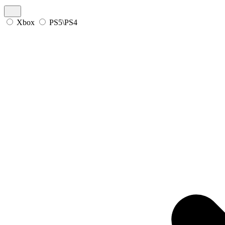
Xbox
PS5\PS4