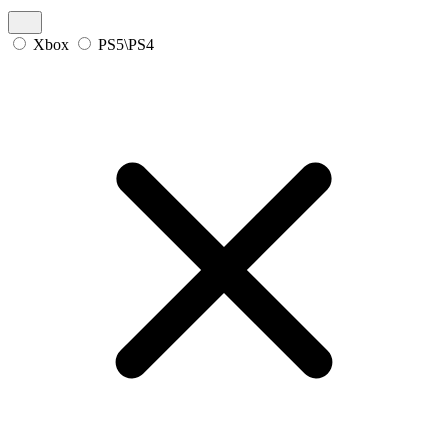
Xbox
PS5\PS4