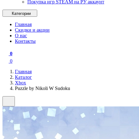
Покупка игр STEAM на РУ аккаунт
Категории
Главная
Скидки и акции
О нас
Контакты
0
0
Главная
Каталог
Xbox
Puzzle by Nikoli W Sudoku