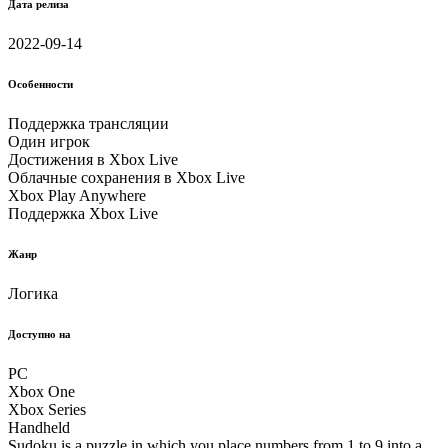
Дата релиза
2022-09-14
Особенности
Поддержка трансляции
Один игрок
Достижения в Xbox Live
Облачные соxранения в Xbox Live
Xbox Play Anywhere
Поддержка Xbox Live
Жанр
Логика
Доступно на
PC
Xbox One
Xbox Series
Handheld
Sudoku is a puzzle in which you place numbers from 1 to 9 into a