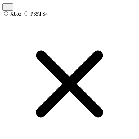
Xbox
PS5\PS4