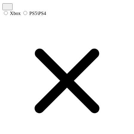
Xbox
PS5\PS4