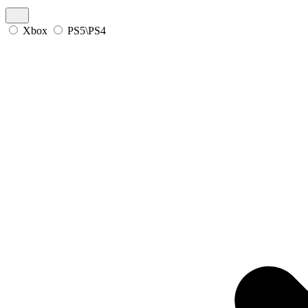
Xbox
PS5\PS4