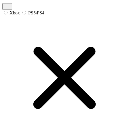
Xbox
PS5\PS4