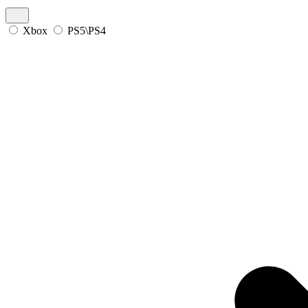
Xbox
PS5\PS4