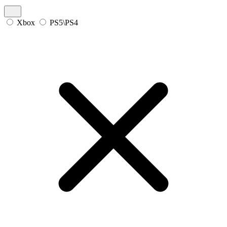
Xbox
PS5\PS4