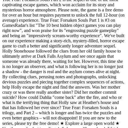
captivating escape games, which won acclaim for its story and
mysterious horror atmosphere. Please note, the game is a free demo
for over an hour but requires payment to unlock the full 12-hour (on
average) experience. True Fear: Forsaken Souls Part 1 is #3 on
GamesRadar's list "The 10 best hidden object games you can play
right now", and won praise for its "engrossing puzzle gameplay"
and being an "impressively scream-worthy experience". We've built
on our experience making a story-rich, mystery-filled, horror escape
game to craft a better and significantly longer adventure sequel.
Holly Stonehouse followed the clues from her old family house to
ultimately arrive at Dark Falls Asylum and see once again that
someone was already there, waiting for her. However, this time she
is no longer an observer, and what is following her is no longer just
a shadow - the danger is real and the asylum comes alive at night.
By collecting clues, perusing notes and photographs, unlocking
devious puzzles and piecing together complex sequences of actions,
help Holly escape the night and find the answers. Was her mother
crazy or was there really another sister? Did her mother commit
suicide? How could Dahlia "come back" after the fire, and who or
what is the terrifying thing that Holly saw at Heather's house and
that has followed her ever since? True Fear: Forsaken Souls is a
trilogy, and Part 2 – which is longer and has twice the puzzles and
even better graphics – will not disappoint! If you are new to the
series, please try the free demo! ★ Explore a large open world ★