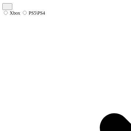
Xbox
PS5\PS4