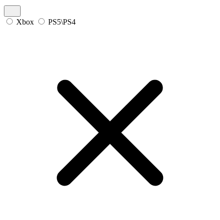
Xbox
PS5\PS4