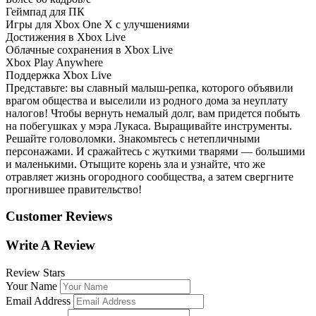
Геймпад для ПК
Игры для Xbox One X с улучшениями
Достижения в Xbox Live
Облачные соxранения в Xbox Live
Xbox Play Anywhere
Поддержка Xbox Live
Представьте: вы славный малыш-репка, которого объявили
врагом общества и выселили из родного дома за неуплату
налогов! Чтобы вернуть немалый долг, вам придется побыть
на побегушках у мэра Лукаса. Выращивайте инструменты.
Решайте головоломки. Знакомьтесь с нетепличными
персонажами. И сражайтесь с жуткими тварями — большими
и маленькими. Отыщите корень зла и узнайте, что же
отравляет жизнь огородного сообщества, а затем свергните
прогнившее правительство!
Customer Reviews
Write A Review
Review Stars
Your Name
Email Address