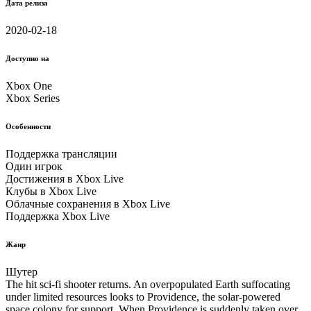
Дата релиза
2020-02-18
Доступно на
Xbox One
Xbox Series
Особенности
Поддержка трансляции
Один игрок
Достижения в Xbox Live
Клубы в Xbox Live
Облачные соxранения в Xbox Live
Поддержка Xbox Live
Жанр
Шутер
The hit sci-fi shooter returns. An overpopulated Earth suffocating
under limited resources looks to Providence, the solar-powered
space colony for support. When Providence is suddenly taken over