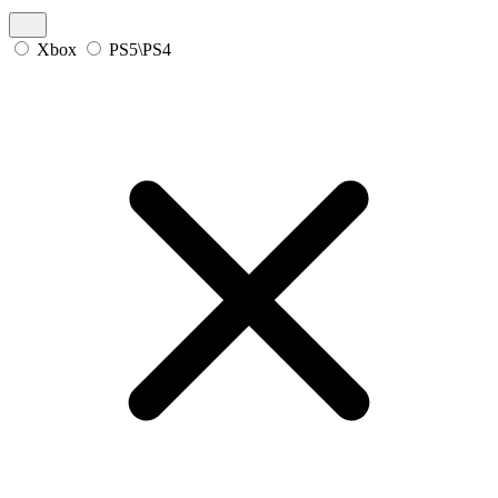
Xbox
PS5\PS4